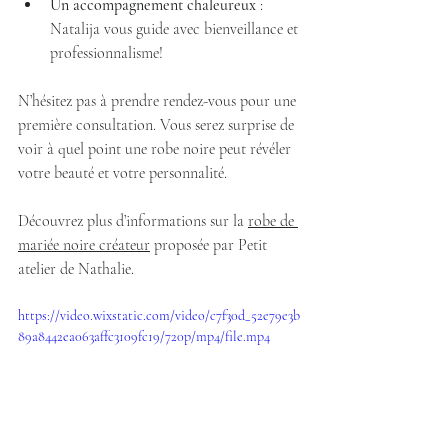
Un accompagnement chaleureux
 : 
Natalija vous guide avec bienveillance et 
professionnalisme!
N’hésitez pas à prendre rendez-vous pour une 
première consultation. Vous serez surprise de 
voir à quel point une robe noire peut révéler 
votre beauté et votre personnalité.
Découvrez plus d’informations sur la 
robe de 
mariée noire créateur
 proposée par Petit 
atelier de Nathalie.
https://video.wixstatic.com/video/c7f30d_52e79e3b
89a8442ea063affc3109fc19/720p/mp4/file.mp4