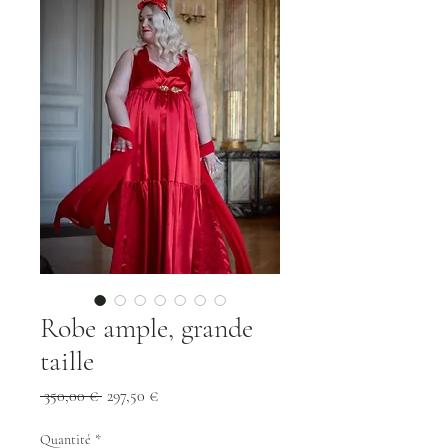
Robe ample, grande
taille
Prix
Prix
 350,00 € 
297,50 €
original
promotionnel
Quantité
*