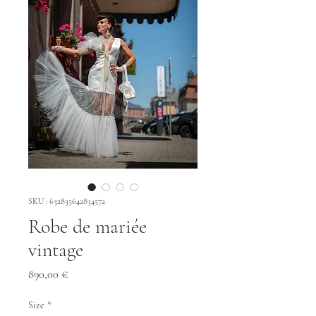
SKU : 632835642834572
Robe de mariée
vintage
Prix
890,00 €
Size
*