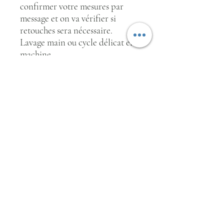
confirmer votre mesures par
message et on va vérifier si
retouches sera nécessaire.
Lavage main ou cycle délicat en
machine.
Repassage doux.
Fait à la main en France, à
Alsace.
Pour plus d'informations
n'hésitez pas à nous contacter.
RETURN & REFUND POLICY
Retours et échanges acceptés
SHIPPING INFO
Livraison en Europe gratuite par Colissimo!